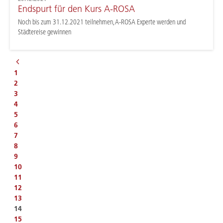
Endspurt für den Kurs A-ROSA
Noch bis zum 31.12.2021 teilnehmen, A-ROSA Experte werden und
Städtereise gewinnen
1
2
3
4
5
6
7
8
9
10
11
12
13
14
15