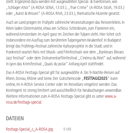
stellt. Ergänzend dazu werden mit ausgewählten Special- & Eventreisen, wie
„Schlager Ahoi“ (A-ROSA SENA, 13.03.), „True Crime“ (A-ROSA SILVA, 19.03.)
oder „Kunst & Wissen“ (A-ROSA RIVA, 23.03.), thematische Akzente gesetzt.
Auch an Land prägen im Frühjahr zahlreiche Veranstaltungen das Reiseerlebnis. In
Wien laden Ostermärkte, etwa am Schloss Schönbrunn, zum Flanieren ein,
während Amsterdam im April ganz im Zeichen der Tulpen steht. Hier lohnt sich
insbesondere ein Ausflug zum berühmten Tulpengarten Keukenhof. In Budapest
bringt das Frühlings-Festival zahlreiche Kulturprojekte in die Stadt, und in
Frankreich wartet Paris mit Musik- und Filmfestivals wie dem „Banlieues Bleues
Jazz Festival“ oder dem Dokumentarfilmfestival „Cinéma du Réel“ auf, während
in Lyon das Krimifestival „Quais du polar“ Anfang April stattfindet.
Das A-ROSA Festtags-Special gilt für ausgewählte 4- bis 9-Nächte-Reisen auf
Rhein, Donau, Rhône und Seine. Der Gutscheincode „
FESTTAGE2025
“ kann
online, im A-ROSA Service Center oder im Reisebüro eingelöst werden. Das
Kontingent ist streng limitiert und ausschließlich für Neubuchungen anwendbar.
Weitere Informationen zum A-ROSA Festtags-Special gibt es unter
www.a-
rosa.de/festtags-special
.
DATEIEN
Festtags-Special_c_A-ROSA.jpg
9 MB