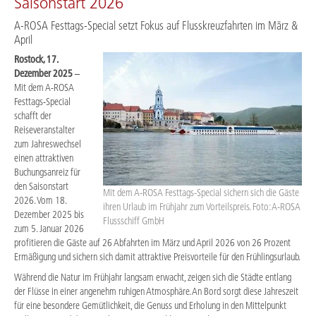
Saisonstart 2026
A-ROSA Festtags-Special setzt Fokus auf Flusskreuzfahrten im März &
April
Rostock, 17.
Dezember 2025
–
Mit dem A-ROSA
Festtags-Special
schafft der
Reiseveranstalter
zum Jahreswechsel
einen attraktiven
Buchungsanreiz für
den Saisonstart
Mit dem A-ROSA Festtags-Special sichern sich die Gäste
2026. Vom 18.
ihren Urlaub im Frühjahr zum Vorteilspreis. Foto: A-ROSA
Dezember 2025 bis
Flussschiff GmbH
zum 5. Januar 2026
profitieren die Gäste auf 26 Abfahrten im März und April 2026 von 26 Prozent
Ermäßigung und sichern sich damit attraktive Preisvorteile für den Frühlingsurlaub.
Während die Natur im Frühjahr langsam erwacht, zeigen sich die Städte entlang
der Flüsse in einer angenehm ruhigen Atmosphäre. An Bord sorgt diese Jahreszeit
für eine besondere Gemütlichkeit, die Genuss und Erholung in den Mittelpunkt