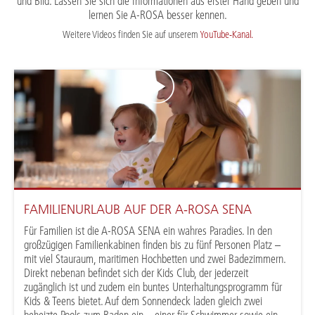
und Bild. Lassen Sie sich die Informationen aus erster Hand geben und
lernen Sie A-ROSA besser kennen.
Weitere Videos finden Sie auf unserem
YouTube-Kanal.
FAMILIENURLAUB AUF DER A-ROSA SENA
Für Familien ist die A-ROSA SENA ein wahres Paradies. In den
großzügigen Familienkabinen finden bis zu fünf Personen Platz –
mit viel Stauraum, maritimen Hochbetten und zwei Badezimmern.
Direkt nebenan befindet sich der Kids Club, der jederzeit
zugänglich ist und zudem ein buntes Unterhaltungsprogramm für
Kids & Teens bietet. Auf dem Sonnendeck laden gleich zwei
beheizte Pools zum Baden ein – einer für Schwimmer sowie ein