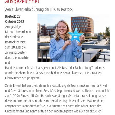
ausgezeichnet
Xenia Elwert erhält Ehrung der IHK zu Rostock
Rostock, 27.
Oktober 2022
–
Am gestrigen
Mittwoch wurden in
der Stadthalle
Rostock bereits
zum 28. Mal die
Jahrgangsbesten
durch die Industrie-
und
Handelskammer Rostock ausgezeichnet. Als Beste der Fachrichtung Tourismus
wurde die ehemalige A-ROSA Auszubildende Xenia Elwert von IHK-Präsident
Klaus-Jürgen Strupp geehrt.
Xenia Elwert hat vor drei Jahren ihre Ausbildung als Tourismuskauffrau für Privat-
und Geschäftsreisen in einem Reisebüro begonnen und wechselte nach einem Jahr
zur A-ROSA Flussschiff GmbH. Nach zweijähriger Veranstalterausbildung hat sie
diese im Sommer diesen Jahres mit Bestleistung abgeschlossen. Während der
vergangenen Jahre durchlief sie in verkürzter Zeit sämtliche Abteilungen des
Unternehmens und nahm aktiv an den Tagesaufgaben wie auch an aktuellen