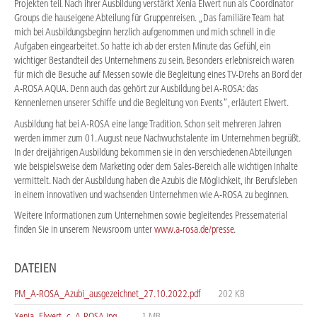
Projekten teil. Nach ihrer Ausbildung verstärkt Xenia Elwert nun als Coordinator
Groups die hauseigene Abteilung für Gruppenreisen. „Das familiäre Team hat
mich bei Ausbildungsbeginn herzlich aufgenommen und mich schnell in die
Aufgaben eingearbeitet. So hatte ich ab der ersten Minute das Gefühl, ein
wichtiger Bestandteil des Unternehmens zu sein. Besonders erlebnisreich waren
für mich die Besuche auf Messen sowie die Begleitung eines TV-Drehs an Bord der
A-ROSA AQUA. Denn auch das gehört zur Ausbildung bei A-ROSA: das
Kennenlernen unserer Schiffe und die Begleitung von Events“, erläutert Elwert.
Ausbildung hat bei A-ROSA eine lange Tradition. Schon seit mehreren Jahren
werden immer zum 01. August neue Nachwuchstalente im Unternehmen begrüßt.
In der dreijährigen Ausbildung bekommen sie in den verschiedenen Abteilungen
wie beispielsweise dem Marketing oder dem Sales-Bereich alle wichtigen Inhalte
vermittelt. Nach der Ausbildung haben die Azubis die Möglichkeit, ihr Berufsleben
in einem innovativen und wachsenden Unternehmen wie A-ROSA zu beginnen.
Weitere Informationen zum Unternehmen sowie begleitendes Pressematerial
finden Sie in unserem Newsroom unter
www.a-rosa.de/presse
.
DATEIEN
PM_A-ROSA_Azubi_ausgezeichnet_27.10.2022.pdf
202 KB
Xenia_Elwert_c_A-ROSA.jpg
1 MB