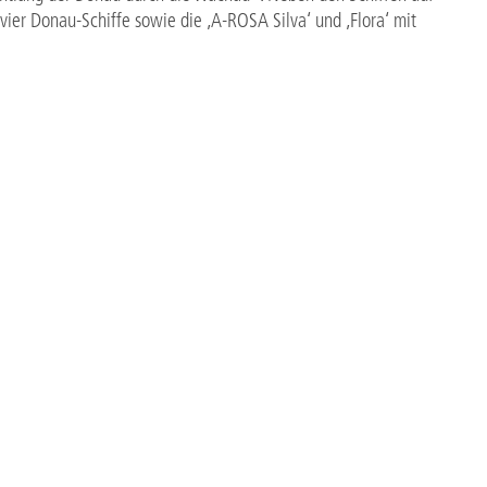
vier Donau-Schiffe sowie die ‚A-ROSA Silva‘ und ‚Flora‘ mit
1. Februar 2020 unter
www.a-rosa.de/ausflüge
vorab
leitendes Pressematerial sind auf
www.a-rosa.de/presse
zu
iert sich in Halle 6.2a, Stand 102/104.