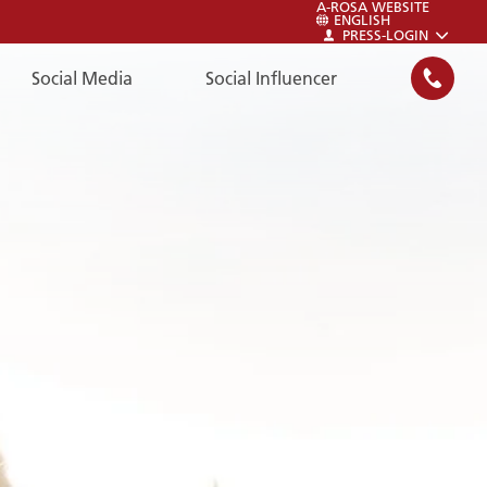
A-ROSA WEBSITE
ENGLISH
PRESS-LOGIN
Social Media
Social Influencer
SUCHEN
LOGIN
Jetzt im A-ROSA Newsroom anmelden:
Presse-Login