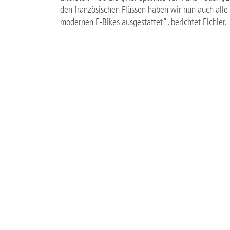
den französischen Flüssen haben wir nun auch alle 
modernen E-Bikes ausgestattet“, berichtet Eichler.
Alle Ausflüge für die Saison 2020 können ab dem 
reserviert werden.
Weitere Informationen zum Unternehmen sowie beg
finden. Treffen Sie uns auf der ITB! A-ROSA präsent
DATEIEN
PM_Ausfluege_A-ROSA_3.2.2020.pdf
103 KB
Reichsburg-Cochem_c_A-ROSA.jpg
720 KB
E-Bike_c_A-ROSA.jpg
2 MB
Hoorn_Plattbodenschiff_c_A-ROSA.jpg
6 MB
ZURÜCK ZUR ÜBERSICHT