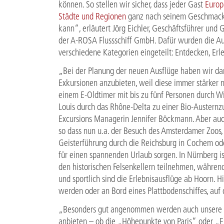
können. So stellen wir sicher, dass jeder Gast
Europ
Städte und Regionen
ganz nach seinem Geschmac
kann“, erläutert Jörg Eichler, Geschäftsführer und 
der A-ROSA Flussschiff GmbH. Dafür wurden die Aus
verschiedene Kategorien eingeteilt: Entdecken, Er
„Bei der Planung der neuen Ausflüge haben wir da
Exkursionen anzubieten, weil diese immer stärker n
einem E-Oldtimer mit bis zu fünf Personen durch Wi
Louis durch das Rhône-Delta zu einer Bio-Austernz
Excursions Managerin Jennifer Böckmann. Aber auc
so dass nun u.a. der Besuch des Amsterdamer Zoos
Geisterführung durch die Reichsburg in Cochem ode
für einen spannenden Urlaub sorgen. In Nürnberg ist
den historischen Felsenkellern teilnehmen, währe
und sportlich sind die Erlebnisausflüge ab Hoorn. 
werden oder an Bord eines Plattbodenschiffes, auf 
„Besonders gut angenommen werden auch unsere Fa
anbieten – ob die „Höhepunkte von Paris“ oder „E