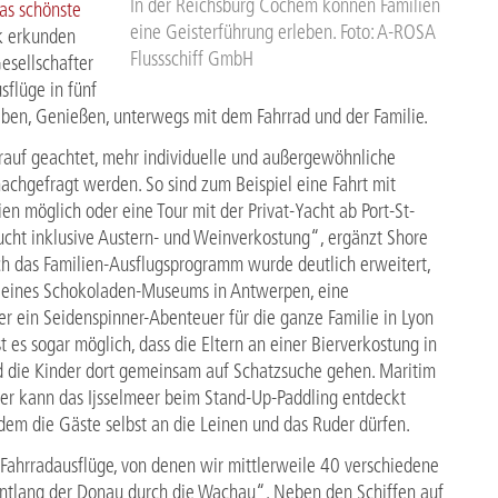
In der Reichsburg Cochem können Familien
as schönste
eine Geisterführung erleben. Foto: A-ROSA
k erkunden
Flussschiff GmbH
Gesellschafter
flüge in fünf
leben, Genießen, unterwegs mit dem Fahrrad und der Familie.
rauf geachtet, mehr individuelle und außergewöhnliche
achgefragt werden. So sind zum Beispiel eine Fahrt mit
en möglich oder eine Tour mit der Privat-Yacht ab Port-St-
ucht inklusive Austern- und Weinverkostung“, ergänzt Shore
h das Familien-Ausflugsprogramm wurde deutlich erweitert,
, eines Schokoladen-Museums in Antwerpen, eine
r ein Seidenspinner-Abenteuer für die ganze Familie in Lyon
 es sogar möglich, dass die Eltern an einer Bierverkostung in
nd die Kinder dort gemeinsam auf Schatzsuche gehen. Maritim
Hier kann das Ijsselmeer beim Stand-Up-Paddling entdeckt
dem die Gäste selbst an die Leinen und das Ruder dürfen.
hrradausflüge, von denen wir mittlerweile 40 verschiedene
ntlang der Donau durch die Wachau“. Neben den Schiffen auf