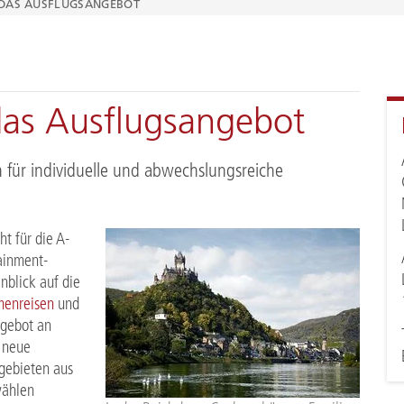
 DAS AUSFLUGSANGEBOT
das Ausflugsangebot
 für individuelle und abwechslungsreiche
t für die A-
ainment-
blick auf die
enreisen
und
ngebot an
7 neue
tgebieten aus
wählen