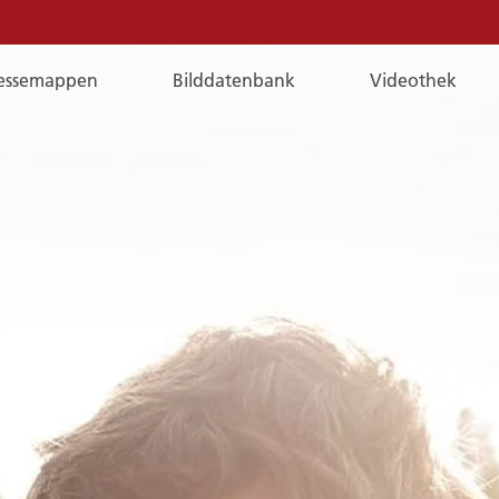
essemappen
Bilddatenbank
Videothek
E-
Mail
E-MAIL
Sie erreichen uns per E-Mail:
publicrelations@a-rosa.com