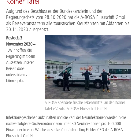
Kölner Tafel
Aufgrund des Beschlusses der Bundeskanzlerin und der
Regierungschefs vom 28.10.2020 hat die A-ROSA Flussschiff GmbH
als Reiseveranstalterin alle touristischen Kreuzfahrten mit Abfahrten bis
30.11.2020 ausgesetzt.
Rostock, 3.
November 2020
–
„Wir hoffen, die
Regierung mit dem
Aussetzen unserer
Reisen dabei
unterstützen zu
können, das
A-ROSA spendete frische Lebensmittel an den Kölner
Tafel e.V. Foto: A-ROSA Flussschiff GmbH
Infektionsgeschehen aufzuhalten und die Zahl der Neuinfektionen wieder in die
nachverfolgbare Größenordnung von unter 50 Neuinfektionen pro 100.000
Einwohner in einer Woche zu senken“ erläutert Jörg Eichler, CEO der A-ROSA
Flussschiff GmbH.