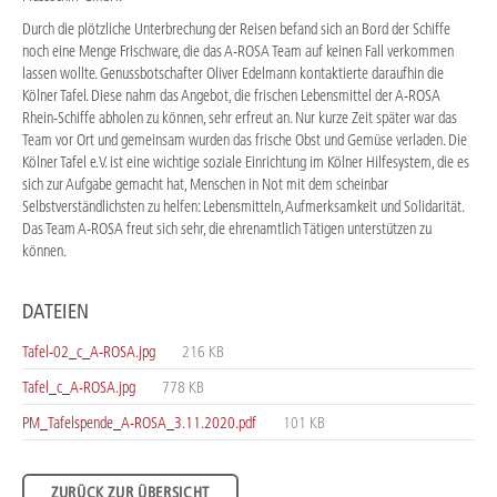
Durch die plötzliche Unterbrechung der Reisen befand sich an Bord der Schiffe
noch eine Menge Frischware, die das A-ROSA Team auf keinen Fall verkommen
lassen wollte. Genussbotschafter Oliver Edelmann kontaktierte daraufhin die
Kölner Tafel. Diese nahm das Angebot, die frischen Lebensmittel der A-ROSA
Rhein-Schiffe abholen zu können, sehr erfreut an. Nur kurze Zeit später war das
Team vor Ort und gemeinsam wurden das frische Obst und Gemüse verladen. Die
Kölner Tafel e.V. ist eine wichtige soziale Einrichtung im Kölner Hilfesystem, die es
sich zur Aufgabe gemacht hat, Menschen in Not mit dem scheinbar
Selbstverständlichsten zu helfen: Lebensmitteln, Aufmerksamkeit und Solidarität.
Das Team A-ROSA freut sich sehr, die ehrenamtlich Tätigen unterstützen zu
können.
DATEIEN
Tafel-02_c_A-ROSA.jpg
216 KB
Tafel_c_A-ROSA.jpg
778 KB
PM_Tafelspende_A-ROSA_3.11.2020.pdf
101 KB
ZURÜCK ZUR ÜBERSICHT