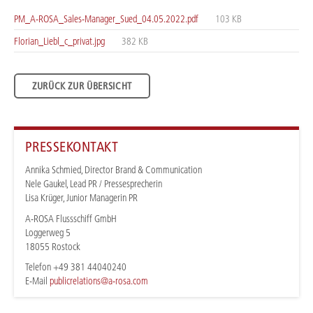
PM_A-ROSA_Sales-Manager_Sued_04.05.2022.pdf
103 KB
Florian_Liebl_c_privat.jpg
382 KB
ZURÜCK ZUR ÜBERSICHT
PRESSEKONTAKT
Annika Schmied, Director Brand & Communication
Nele Gaukel, Lead PR / Pressesprecherin
Lisa Krüger, Junior Managerin PR
A-ROSA Flussschiff GmbH
Loggerweg 5
18055 Rostock
Telefon +49 381 44040240
E-Mail
publicrelations@a-rosa.com