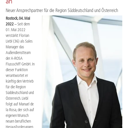
an
Neuer Ansprechpartner für die Region Süddeutschland und Österreich
Rostock, 04. Mai
2022
– Seit dem
01. Mai 2022
verstärkt Florian
Liebl (36) als Sales
Manager das
Außendienstteam
der A-ROSA
Flussschiff GmbH. In
dieser Funktion
verantwortet er
künftig den Vertrieb
für die Region
Süddeutschland und
Österreich. Liebl
folgt auf Manuel de
la Rosa, der sich auf
eigenen Wunsch
neuen beruflichen
Herausforderungen