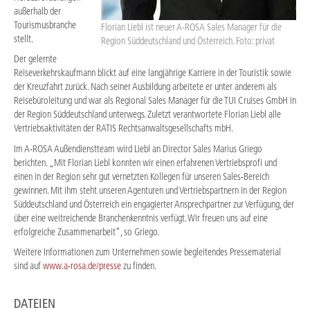
außerhalb der
Tourismusbranche
Florian Liebl ist neuer A-ROSA Sales Manager für die
stellt.
Region Süddeutschland und Österreich. Foto: privat
Der gelernte
Reiseverkehrskaufmann blickt auf eine langjährige Karriere in der Touristik sowie
der Kreuzfahrt zurück. Nach seiner Ausbildung arbeitete er unter anderem als
Reisebüroleitung und war als Regional Sales Manager für die TUI Cruises GmbH in
der Region Süddeutschland unterwegs. Zuletzt verantwortete Florian Liebl alle
Vertriebsaktivitäten der RATIS Rechtsanwaltsgesellschafts mbH.
Im A-ROSA Außendienstteam wird Liebl an Director Sales Marius Griego
berichten. „Mit Florian Liebl konnten wir einen erfahrenen Vertriebsprofi und
einen in der Region sehr gut vernetzten Kollegen für unseren Sales-Bereich
gewinnen. Mit ihm steht unseren Agenturen und Vertriebspartnern in der Region
Süddeutschland und Österreich ein engagierter Ansprechpartner zur Verfügung, der
über eine weitreichende Branchenkenntnis verfügt. Wir freuen uns auf eine
erfolgreiche Zusammenarbeit“, so Griego.
Weitere Informationen zum Unternehmen sowie begleitendes Pressematerial
sind auf
www.a-rosa.de/presse
zu finden.
DATEIEN