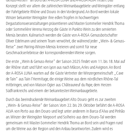
Genuss-Reisen“ an Bord der A-ROSA LUNA und A-ROSA ALVA freuen. Das
Konzept stellt vor allem die zahlreichen Weinanbaugebiete und Weingüter entlang
der Fahrtgebiete Rhône und Douro in den Vordergrund. An Bord werden lokale
Winzer bekannter Weingüter ihre edlen Tropfen in hochwertigen
Degustationsveranstaltungen präsentieren und Master-Sommelier Hendrik Thoma
oder Sommelière Verena Herzog die Gäste in Punkto Wein zu den servierten
Menüs beraten. Kulinarisch werden die Gäste von A-ROSA Genussbotschafter
Oliver Edelmann und seinem Team verwöhnt, die während jeder „Wein- & Genuss-
Reise“ zwei Pairing-Winzer-Menüs kreieren und somit für neue
Geschmackserlebnisse der korrespondierenden Weine sorgen.
Die erste „Wein & Genuss-Reise“ der Saison 2025 findet vom 11. bis 18. Mai auf
der Rhône statt und führt von Lyon aus nach Mâcon, Arles und Avignon. An Bord
der A-ROSA LUNA warten auf die Gäste Vertreter der Winzergemeinschaft „Cave
de Tain“ aus Tain l’Hermitage, die einige Weine aus dem nördlichen Rhône-Tal
mitbringen, und von Maison Ogier aus Châteauneuf du Pape, dem Herzen
Südfrankreichs und einem der bekanntesten Weinanbaugebiete.
Durch das beeindruckende Weinanbaugebiet Alto Douro geht es zur zweiten
„Wein- & Genuss-Reise“ der Saison. Vom 22. bis 29. Oktober befährt die A-ROSA
ALVA von Porto aus den Douro und legt unter anderem in Barca d’Alva und Pinhão
an. Winzer der Weingüter Niepoort und Solheiro aus dem Douro-Tal werden
gemeinsam mit Master-Sommelier Hendrik Thoma an Bord sein und Fragen rund
um die Weine aus der Region und den Anbau beantworten. Zudem wird es