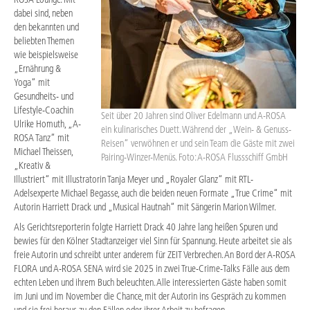
dabei sind, neben
den bekannten und
beliebten Themen
wie beispielsweise
„Ernährung &
Yoga“ mit
Gesundheits- und
Lifestyle-Coachin
Seit über 20 Jahren sind Oliver Edelmann und A-ROSA
Ulrike Homuth, „A-
ein kulinarisches Duett. Während der „Wein- & Genuss-
ROSA Tanz“ mit
Reisen“ verwöhnen er und sein Team die Gäste mit zwei
Michael Theissen,
Pairing-Winzer-Menüs. Foto: A-ROSA Flussschiff GmbH
„Kreativ &
Illustriert“ mit Illustratorin Tanja Meyer und „Royaler Glanz“ mit RTL-
Adelsexperte Michael Begasse, auch die beiden neuen Formate „True Crime“ mit
Autorin Harriett Drack und „Musical Hautnah“ mit Sängerin Marion Wilmer.
Als Gerichtsreporterin folgte Harriett Drack 40 Jahre lang heißen Spuren und
bewies für den Kölner Stadtanzeiger viel Sinn für Spannung. Heute arbeitet sie als
freie Autorin und schreibt unter anderem für ZEIT Verbrechen. An Bord der A-ROSA
FLORA und A-ROSA SENA wird sie 2025 in zwei True-Crime-Talks Fälle aus dem
echten Leben und ihrem Buch beleuchten. Alle interessierten Gäste haben somit
im Juni und im November die Chance, mit der Autorin ins Gespräch zu kommen