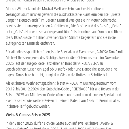
und sie frei heraus zu den Fällen oder ihrer Arbeit zu befragen.
Marion Wilmer kennt die Musical-Welt wie keine andere. Nach ihrem
Gesangsstudium in Wien gewann die ausdrucksstarke Künstlerin den Titel „Beste
Sängerin Deutschlands“ im Bereich Musical. Wie gut sie ihr Metier beherrscht,
bewies sie mit unvergesslichen Auftritten in „Die Schöne und das Biest“, „Evita“
oder „Cats“. Nun wird sie an insgesamt fünf Reiseterminen auf Donau und Rhein
die A-ROSA Gäste mit ihrer unverkennbaren Stimme begeistern und sie in die
aufregendsten Musicals entführen.
Für alle die es sportlich mögen, ist die Special- und Eventreise „A-ROSA Tanz“ mit
Michael Theissen genau das Richtige. Sowohl über Ostern als auch im November
2025 lädt der ausgebildete Tanzlehrer an Bord der A-ROSA SENA zu
verschiedenen Kursen ein. Egal ob Discofox oder Line Dance, Theissen, der eine
eigene Tanzschule betreibt, bringt den Gästen die flottesten Schritte bei.
Als exklusives Weihnachtsgeschenk bietet A-ROSA im Buchungszeitraum vom
20.12. bis 30.12.2024 den Gutschein-Code „FEIERTAGE“ für alle Reisen in der
Saison 2025 an. Mit diesem Code können unter anderem die neuen Special- und
Eventreisen sowie weitere Reisen mit einem Rabatt von 15% im Premium alles
inklusive-Tarif gebucht werden.
Wein- & Genuss-Reisen 2025
In der Saison 2025 dürfen sich die Gäste auch auf zwei exklusive „Wein- &