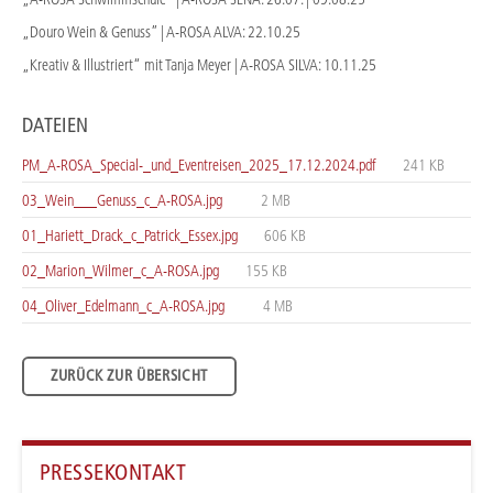
„Douro Wein & Genuss” | A-ROSA ALVA: 22.10.25
„Kreativ & Illustriert“ mit Tanja Meyer | A-ROSA SILVA: 10.11.25
DATEIEN
PM_A-ROSA_Special-_und_Eventreisen_2025_17.12.2024.pdf
241 KB
03_Wein___Genuss_c_A-ROSA.jpg
2 MB
01_Hariett_Drack_c_Patrick_Essex.jpg
606 KB
02_Marion_Wilmer_c_A-ROSA.jpg
155 KB
04_Oliver_Edelmann_c_A-ROSA.jpg
4 MB
ZURÜCK ZUR ÜBERSICHT
PRESSEKONTAKT