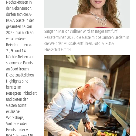
Nächte-Reisen in
der Nebensaison,
dürfen sich die A-
ROSA Gäste in der
gesamten Saison
Sängerin Marion Willmer wird an insgesamt fünf
2025 nun auch an
Reiseterminen 2025 die Gäste mit bekannten Liedern in
verschiedenen
die Welt der Musicals entführen. Foto: A-ROSA
Reiseterminen von
Flussschiff GmbH
7-, 9- und 14-
Nächte-Reisen auf
spannende Events
an Bord freuen.
Diese zusätzlichen
Highlights sind
bereits im
Reisepreis inkludiert
und bieten den
Gästen somit
exklusive
Workshops,
Vorträge oder
Events in der A-
ROSA Lounge. Mit