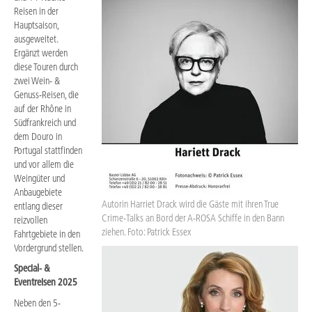
Reisen in der
Hauptsaison,
ausgeweitet.
Ergänzt werden
diese Touren durch
zwei Wein- &
Genuss-Reisen, die
auf der Rhône in
Südfrankreich und
dem Douro in
Portugal stattfinden
und vor allem die
Weingüter und
Anbaugebiete
Autorin Harriet Drack wird die Gäste mit ihren True
entlang dieser
Crime-Talks an Bord der A-ROSA Schiffe in den Bann
reizvollen
ziehen. Foto: Patrick Essex
Fahrtgebiete in den
Vordergrund stellen.
Special- &
Eventreisen 2025
Neben den 5-