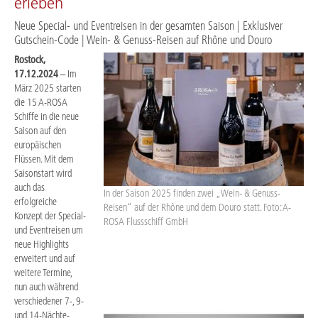
erleben
Neue Special- und Eventreisen in der gesamten Saison | Exklusiver
Gutschein-Code | Wein- & Genuss-Reisen auf Rhône und Douro
Rostock,
17.12.2024
– Im
März 2025 starten
die 15 A-ROSA
Schiffe in die neue
Saison auf den
europäischen
Flüssen. Mit dem
Saisonstart wird
auch das
In der Saison 2025 finden zwei „Wein- & Genuss-
erfolgreiche
Reisen“ auf der Rhône und dem Douro statt. Foto: A-
Konzept der Special-
ROSA Flussschiff GmbH
und Eventreisen um
neue Highlights
erweitert und auf
weitere Termine,
nun auch während
verschiedener 7-, 9-
und 14-Nächte-