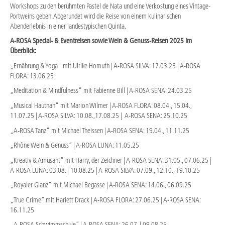
Workshops zu den berühmten Pastel de Nata und eine Verkostung eines Vintage-
Portweins geben. Abgerundet wird die Reise von einem kulinarischen
Abenderlebnis in einer landestypischen Quinta.
A-ROSA Special- & Eventreisen sowie Wein & Genuss-Reisen 2025 im
Überblick:
„Ernährung & Yoga“ mit Ulrike Homuth | A-ROSA SILVA: 17.03.25 | A-ROSA
FLORA: 13.06.25
„Meditation & Mindfulness“ mit Fabienne Bill | A-ROSA SENA: 24.03.25
„Musical Hautnah“ mit Marion Wilmer | A-ROSA FLORA: 08.04., 15.04.,
11.07.25 | A-ROSA SILVA: 10.08.,17.08.25 | A-ROSA SENA: 25.10.25
„A-ROSA Tanz“ mit Michael Theissen | A-ROSA SENA: 19.04., 11.11.25
„Rhône Wein & Genuss” | A-ROSA LUNA: 11.05.25
„Kreativ & Amüsant“ mit Harry, der Zeichner | A-ROSA SENA: 31.05., 07.06.25 |
A-ROSA LUNA: 03.08. | 10.08.25 | A-ROSA SILVA: 07.09., 12.10., 19.10.25
„Royaler Glanz“ mit Michael Begasse | A-ROSA SENA: 14.06., 06.09.25
„True Crime” mit Hariett Drack | A-ROSA FLORA: 27.06.25 | A-ROSA SENA:
16.11.25
„A-ROSA Schwimmschule” | A-ROSA SENA: 26.07. | 09.08.25