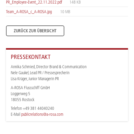
PR_Employee-Event_22.11.2022.pdf
148 KB
Team_A-ROSA_c_A-ROSA.jpg
10 MB
ZURÜCK ZUR ÜBERSICHT
PRESSEKONTAKT
Annika Schmied, Director Brand & Communication
Nele Gaukel, Lead PR / Pressesprecherin
Lisa Krüger, Junior Managerin PR
A-ROSA Flussschiff GmbH
Loggerweg 5
18055 Rostock
Telefon +49 381 44040240
E-Mail
publicrelations@a-rosa.com