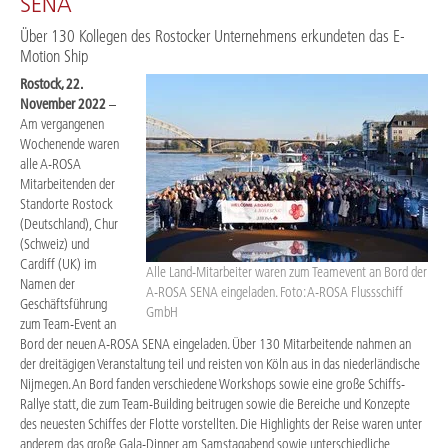
SENA
Über 130 Kollegen des Rostocker Unternehmens erkundeten das E-
Motion Ship
Rostock, 22.
November 2022
–
Am vergangenen
Wochenende waren
alle A-ROSA
Mitarbeitenden der
Standorte Rostock
(Deutschland), Chur
(Schweiz) und
Cardiff (UK) im
Alle Land-Mitarbeiter waren zum Teamevent an Bord der
Namen der
A-ROSA SENA eingeladen. Foto: A-ROSA Flussschiff
Geschäftsführung
GmbH
zum Team-Event an
Bord der neuen A-ROSA SENA eingeladen. Über 130 Mitarbeitende nahmen an
der dreitägigen Veranstaltung teil und reisten von Köln aus in das niederländische
Nijmegen. An Bord fanden verschiedene Workshops sowie eine große Schiffs-
Rallye statt, die zum Team-Building beitrugen sowie die Bereiche und Konzepte
des neuesten Schiffes der Flotte vorstellten. Die Highlights der Reise waren unter
anderem das große Gala-Dinner am Samstagabend sowie unterschiedliche