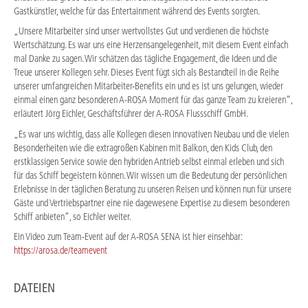
Gastkünstler, welche für das Entertainment während des Events sorgten.
„Unsere Mitarbeiter sind unser wertvollstes Gut und verdienen die höchste
Wertschätzung. Es war uns eine Herzensangelegenheit, mit diesem Event einfach
mal Danke zu sagen. Wir schätzen das tägliche Engagement, die Ideen und die
Treue unserer Kollegen sehr. Dieses Event fügt sich als Bestandteil in die Reihe
unserer umfangreichen Mitarbeiter-Benefits ein und es ist uns gelungen, wieder
einmal einen ganz besonderen A-ROSA Moment für das ganze Team zu kreieren“,
erläutert Jörg Eichler, Geschäftsführer der A-ROSA Flussschiff GmbH.
„Es war uns wichtig, dass alle Kollegen diesen innovativen Neubau und die vielen
Besonderheiten wie die extragroßen Kabinen mit Balkon, den Kids Club, den
erstklassigen Service sowie den hybriden Antrieb selbst einmal erleben und sich
für das Schiff begeistern können. Wir wissen um die Bedeutung der persönlichen
Erlebnisse in der täglichen Beratung zu unseren Reisen und können nun für unsere
Gäste und Vertriebspartner eine nie dagewesene Expertise zu diesem besonderen
Schiff anbieten“, so Eichler weiter.
Ein Video zum Team-Event auf der A-ROSA SENA ist hier einsehbar:
https://arosa.de/teamevent
DATEIEN