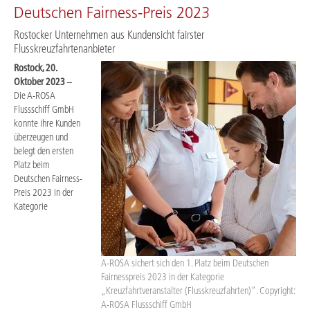
Deutschen Fairness-Preis 2023
Rostocker Unternehmen aus Kundensicht fairster
Flusskreuzfahrtenanbieter
Rostock, 20.
Oktober 2023
–
Die A-ROSA
Flussschiff GmbH
konnte ihre Kunden
überzeugen und
belegt den ersten
Platz beim
Deutschen Fairness-
Preis 2023 in der
Kategorie
A-ROSA sichert sich den 1. Platz beim Deutschen
Fairnesspreis 2023 in der Kategorie
„Kreuzfahrtveranstalter (Flusskreuzfahrten)“. Copyright:
A-ROSA Flussschiff GmbH