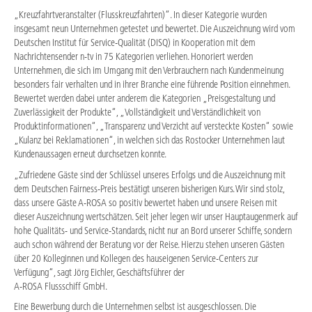
„Kreuzfahrtveranstalter (Flusskreuzfahrten)“. In dieser Kategorie wurden
insgesamt neun Unternehmen getestet und bewertet. Die Auszeichnung wird vom
Deutschen Institut für Service-Qualität (DISQ) in Kooperation mit dem
Nachrichtensender n-tv in 75 Kategorien verliehen. Honoriert werden
Unternehmen, die sich im Umgang mit den Verbrauchern nach Kundenmeinung
besonders fair verhalten und in ihrer Branche eine führende Position einnehmen.
Bewertet werden dabei unter anderem die Kategorien „Preisgestaltung und
Zuverlässigkeit der Produkte“, „Vollständigkeit und Verständlichkeit von
Produktinformationen“, „Transparenz und Verzicht auf versteckte Kosten“ sowie
„Kulanz bei Reklamationen“, in welchen sich das Rostocker Unternehmen laut
Kundenaussagen erneut durchsetzen konnte.
„Zufriedene Gäste sind der Schlüssel unseres Erfolgs und die Auszeichnung mit
dem Deutschen Fairness-Preis bestätigt unseren bisherigen Kurs. Wir sind stolz,
dass unsere Gäste A-ROSA so positiv bewertet haben und unsere Reisen mit
dieser Auszeichnung wertschätzen. Seit jeher legen wir unser Hauptaugenmerk auf
hohe Qualitäts- und Service-Standards, nicht nur an Bord unserer Schiffe, sondern
auch schon während der Beratung vor der Reise. Hierzu stehen unseren Gästen
über 20 Kolleginnen und Kollegen des hauseigenen Service-Centers zur
Verfügung“, sagt Jörg Eichler, Geschäftsführer der
A-ROSA Flussschiff GmbH.
Eine Bewerbung durch die Unternehmen selbst ist ausgeschlossen. Die